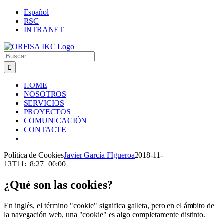
Saltar
LinkedIn
YouTube
X
Facebook
Correo
Español
al
electrónico
RSC
contenido
INTRANET
Buscar:
HOME
NOSOTROS
SERVICIOS
PROYECTOS
COMUNICACIÓN
CONTACTE
Política de Cookies
Javier García FIgueroa
2018-11-
13T11:18:27+00:00
¿Qué son las cookies?
En inglés, el término "cookie" significa galleta, pero en el ámbito de
la navegación web, una "cookie" es algo completamente distinto.