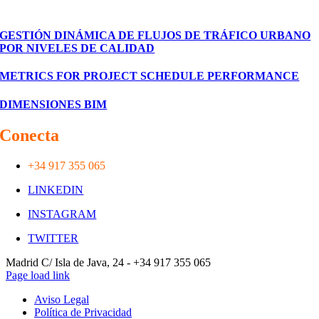
Proyectos
GESTIÓN DINÁMICA DE FLUJOS DE TRÁFICO URBANO
POR NIVELES DE CALIDAD
METRICS FOR PROJECT SCHEDULE PERFORMANCE
DIMENSIONES BIM
Conecta
con nosotros
+34 917 355 065
LINKEDIN
INSTAGRAM
TWITTER
Toggle
Madrid C/ Isla de Java, 24 - +34 917 355 065
Sliding
Page load link
Bar
Aviso Legal
Area
Política de Privacidad