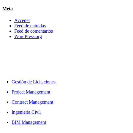
Meta
Acceder
Feed de entradas
Feed de comentarios
WordPress.org
WORK GLOBALLY, ACT LOCALLY
Trabajamos con nuestros clientes en cualquier lugar que nos necesiten.
Enlaces
Gestión de Licitaciones
Project Management
Contract Management
Ingeniería Civil
BIM Management