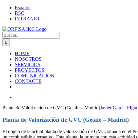
Saltar
LinkedIn
YouTube
X
Facebook
Correo
Español
al
electrónico
RSC
contenido
INTRANET
Buscar:
HOME
NOSOTROS
SERVICIOS
PROYECTOS
COMUNICACIÓN
CONTACTE
Ver
imagen
Planta de Valorización de GVC (Getafe – Madrid)
Javier García FIgu
más
grande
Planta de Valorización de GVC (Getafe – Madrid)
El objeto de la actual planta de valorización de GVC, situada en el Pol
un combustible alternativo. Esta planta, la primera con esta activida