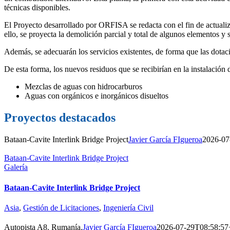
técnicas disponibles.
El Proyecto desarrollado por ORFISA se redacta con el fin de actualiza
ello, se proyecta la demolición parcial y total de algunos elementos y
Además, se adecuarán los servicios existentes, de forma que las dotaci
De esta forma, los nuevos residuos que se recibirían en la instalación 
Mezclas de aguas con hidrocarburos
Aguas con orgánicos e inorgánicos disueltos
Proyectos destacados
Bataan-Cavite Interlink Bridge Project
Javier García FIgueroa
2026-07
Bataan-Cavite Interlink Bridge Project
Galería
Bataan-Cavite Interlink Bridge Project
Asia
,
Gestión de Licitaciones
,
Ingeniería Civil
Autopista A8. Rumanía.
Javier García FIgueroa
2026-07-29T08:58:57