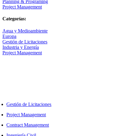
Planning & Programing
Project Management
Categorías:
Agua y Medioambiente
Europa
Gestión de Licitaciones
Industria y Energía
Project Management
ORK GLOBALLY, ACT LOCALLY
abajamos con nuestros clientes en cualquier lugar que nos necesiten.
nlaces
Gestión de Licitaciones
Project Management
Contract Management
Ingeniería Civil