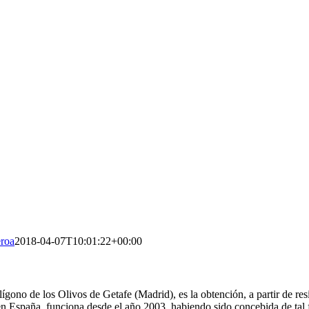
eroa
2018-04-07T10:01:22+00:00
ígono de los Olivos de Getafe (Madrid), es la obtención, a partir de res
d en España, funciona desde el año 2003, habiendo sido concebida de tal