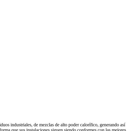
iduos industriales, de mezclas de alto poder calorífico, generando así
 forma que sus instalaciones siguen siendo conformes con las mejores