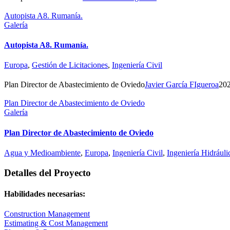
Autopista A8. Rumanía.
Galería
Autopista A8. Rumanía.
Europa
,
Gestión de Licitaciones
,
Ingeniería Civil
Plan Director de Abastecimiento de Oviedo
Javier García FIgueroa
20
Plan Director de Abastecimiento de Oviedo
Galería
Plan Director de Abastecimiento de Oviedo
Agua y Medioambiente
,
Europa
,
Ingeniería Civil
,
Ingeniería Hidráuli
Detalles del Proyecto
Habilidades necesarias:
Construction Management
Estimating & Cost Management